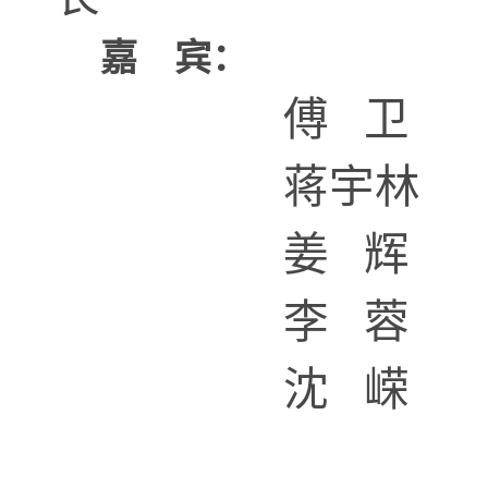
嘉
宾：
傅
卫
蒋宇林
姜
辉
李
蓉
沈
嵘